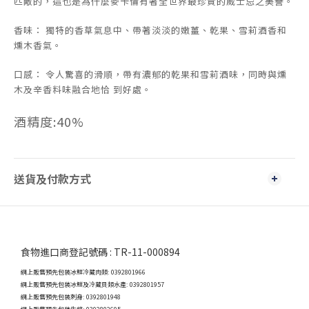
匹敵的，這也是為什麼麥卡倫有著全世界最珍貴的威士忌之美譽。
香味： 獨特的香草氣息中、帶著淡淡的嫩薑、乾果、雪莉酒香和
燻木香氣。
口感： 令人驚喜的滑順，帶有濃郁的乾果和雪莉酒味，同時與燻
木及辛香料味融合地恰 到好處。
酒精度:40%
送貨及付款方式
食物進口商登記號碼 : TR-11-000894
網上販售預先包裝冰鮮冷藏肉類: 0392801966
網上販售預先包裝冰鮮及冷藏貝類水產: 0392801957
網上販售預先包裝刺身: 0392801948