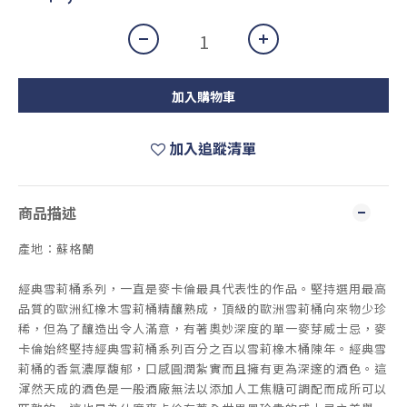
加入購物車
加入追蹤清單
商品描述
產地：蘇格蘭
經典雪莉桶系列，一直是麥卡倫最具代表性的作品。堅持選用最高
品質的歐洲紅橡木雪莉桶精釀熟成，頂級的歐洲雪莉桶向來物少珍
稀，但為了釀造出令人滿意，有著奧妙深度的單一麥芽威士忌，麥
卡倫始終堅持經典雪莉桶系列百分之百以雪莉橡木桶陳年。經典雪
莉桶的香氣濃厚馥郁，口感圓潤紮實而且擁有更為深邃的酒色。這
渾然天成的酒色是一般酒廠無法以添加人工焦糖可調配而成所可以