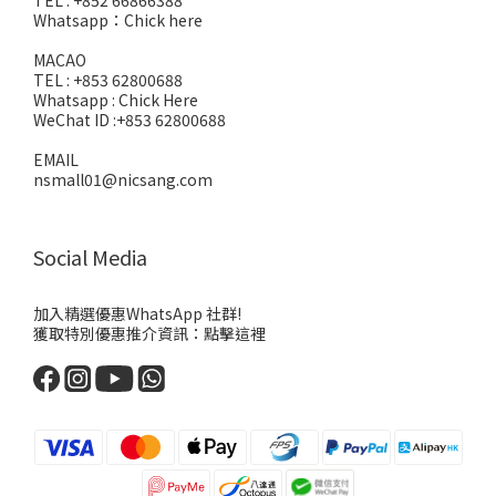
TEL : +852 66866388
Whatsapp：
Chick here
MACAO
TEL : +853 62800688
Whatsapp :
Chick Here
WeChat ID :+853 62800688
EMAIL
nsmall01@nicsang.com
Social Media
加入精選優惠WhatsApp 社群!
獲取特別優惠推介資訊：
點擊這裡