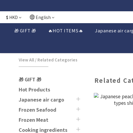
日本接近假期
日本接近假期
$
HKD
English
🎁 GIFT 🎁
🔥HOT ITEMS🔥
Japanese air car
View All
/
Related Categories
🎁 GIFT 🎁
Related Ca
Hot Products
Japanese air cargo
Frozen Seafood
Frozen Meat
Cooking ingredients