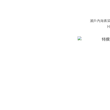
瀨戶內海紫菜 S
H