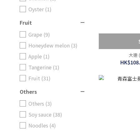
Oyster (1)
Fruit
Grape (9)
Honeydew melon (3)
大連 
Apple (1)
HK$108.
Tangerine (1)
Fruit (31)
Others
Others (3)
Soy sauce (38)
Noodles (4)
Rice (3)