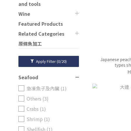
and tools
Wine
Featured Products
Related Categories
原條魚加工
Japanese peach
Apply Filter
(0/20)
types s
H
Seafood
急凍魚子及內臟 (1)
Others (3)
Crabs (1)
Shrimp (1)
Shellfish (1)