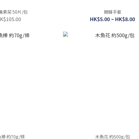
紫菜 50片/包
開蠔手套
K$105.00
HK$5.00 ~ HK$8.00
棒 約70g/條
木魚花 約500g/包