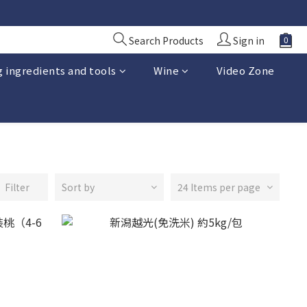
10 日前落單
10 日前落單
Search Products
Sign in
 ingredients and tools
Wine
Video Zone
Filter
Sort by
24 Items per page