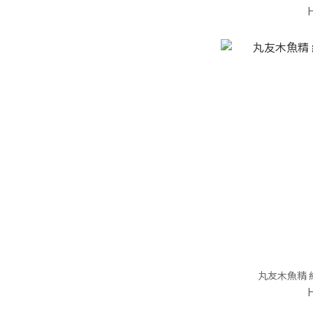
丸友木魚精 約1