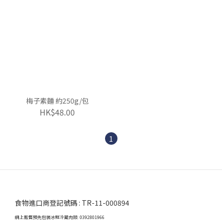
梅子素麵 約250g/包
HK$48.00
1
食物進口商登記號碼 : TR-11-000894
網上販售預先包裝冰鮮冷藏肉類: 0392801966