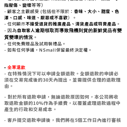
等等）
指壓傷、變壞
- 顧客之主觀感受 (包括但不限於：
香味、大小、甜度、色
澤、口感、味道、厭惡或不喜歡
）。
- 任何顯示
不接受退貨的推廣產品、清貨產品或特賣產品
。
-
自取客人
因為
逾期領取而導致飛機到貨的新鮮貨品有變
。
質變壞的情況
- 任何免費贈品及試用裝禮品。
- 如有任何爭議，NSmall保留最終決定權。
•
全單退款
- 在特殊情況下可以申請全額退款。全額退款的申請必
須在交易完成後的30天內提出，並需提供合理的退款理
由。
- 對於所有退款申請，無論退款原因如何，本公司將收
取退款金額的10%作為手續費，以覆蓋處理退款過程中
產生的行政和交易成本。
客戶提交退款申請後，我們將在5個工作日內進行審核
-