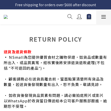
Free shipping for orders over $600 after discount
RETURN POLICY
送貨及退貨條款
•
NSmall為您提供優質食材之購物保證，如貨品或數量有
所出入、或品質異常，經核實後將安排退貨退款處理(不包
括 "不可退回的產品")。
• 顧客請務必在送貨員離去前，當面點算清楚所有貨品及
數量，若送貨後發現數量有出入，恕不負責，敬請見諒。
• 如收貨後發現貨品質素有問題，請必需拍底照片或影片
以WhatsApp於收貨當日傳送給本公司客戶服務部跟進，逾
期恕不受理。