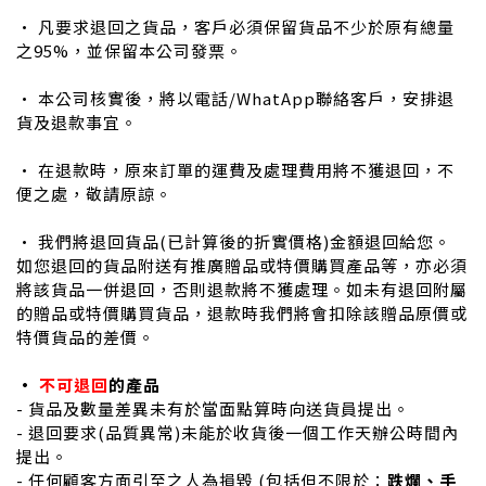
• 凡要求退回之貨品，客戶必須保留貨品不少於原有總量
之95%，並保留本公司發票。
• 本公司核實後，將以電話/WhatApp聯絡客戶，安排退
貨及退款事宜。
• 在退款時，原來訂單的運費及處理費用將不獲退回，不
便之處，敬請原諒。
• 我們將退回貨品(已計算後的折實價格)金額退回給您。
如您退回的貨品附送有推廣贈品或特價購買產品等，亦必須
將該貨品一併退回，否則退款將不獲處理。如未有退回附屬
的贈品或特價購買貨品，退款時我們將會扣除該贈品原價或
特價貨品的差價。
•
不可退回
的產品
-
貨品及數量差異未有於當面點算時向送貨員提出。
- 退回要求(品質異常)未能於收貨後一個工作天辦公時間內
提出。
- 任何顧客方面引至之人為損毀 (包括但不限於：
跌爛、手