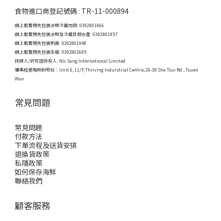
食物進口商登記號碼 : TR-11-000894
網上販售預先包裝冰鮮冷藏肉類: 0392801966
網上販售預先包裝冰鮮及冷藏貝類水產: 0392801957
網上販售預先包裝刺身: 0392801948
網上販售預先包裝生蠔: 0392802695
持牌人/許可證持有人: Nic Sang International Limited
獲準經營場所的地址：
Unit 6, 11/F, Thriving Indurstrial Centre, 26-38 Sha Tsui Rd., Tsuen
Wan
常見問題
常見問題
付款方法
下單流程及送貨安排
退換貨政策
私隱政策
如何保存海鮮
聯絡我們
顧客服務