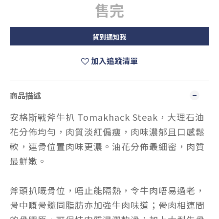
售完
貨到通知我
加入追蹤清單
商品描述
安格斯戰斧牛扒 Tomakhack Steak，大理石油
花分佈均勻，肉質淡紅偏瘦，肉味濃郁且口感鬆
軟，連骨位置肉味更濃。
油花分佈最細密
，
肉質
最鮮嫩。
斧頭扒嘅骨位，唔止能隔熱，令牛肉唔易過老，
骨中嘅骨髓同脂肪亦加強牛肉味道；骨肉相連間