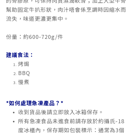
的骨膠原，可保持肉質濕潤軟滑；加上大型牛骨
幫助固定牛扒形狀，肉汁唔會係烹調時因縮水而
流失，味道更濃更集中。
份量：約600-720g/件
建議食法：
烤焗
BBQ
慢煮
*如何處理急凍產品？*
收到貨品後請立即放入冰箱保存。
所有急凍食品未進食前請存放於約攝氏-18
度冰櫃內，保存期如包裝標示：通常為3個