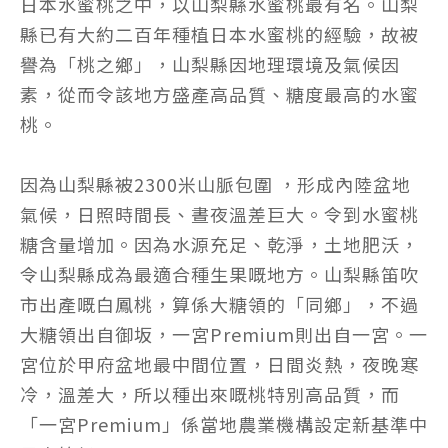
日本水蜜桃之中，以山梨縣水蜜桃最有名。山梨
縣已有大約二百年種植日本水蜜桃的經驗，故被
譽為「桃之鄉」，山梨縣因地理環境及氣候因
素，從而令該地方盛產高品質、糖度最高的水蜜
桃。
因為山梨縣被2300米山脈包圍 ，形成內陸盆地
氣候，日照時間長、晝夜溫差巨大。令到水蜜桃
糖含量增加。因為水源充足、乾淨，土地肥沃，
令山梨縣成為最適合種生果嘅地方。山梨縣笛吹
市出產嘅白鳳桃，算係大糖領的「同鄉」，不過
大糖領出自御坂，一宮Premium則出自一宮。一
宮位於甲府盆地最中間位置，日間炎熱，夜晚寒
冷，溫差大，所以種出來嘅桃特別高品質，而
「一宮Premium」係當地農業機構設定新基準中