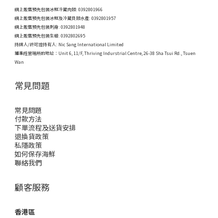
網上販售預先包裝冰鮮冷藏肉類: 0392801966
網上販售預先包裝冰鮮及冷藏貝類水產: 0392801957
網上販售預先包裝刺身: 0392801948
網上販售預先包裝生蠔: 0392802695
持牌人/許可證持有人: Nic Sang International Limited
獲準經營場所的地址：
Unit 6, 11/F, Thriving Indurstrial Centre, 26-38 Sha Tsui Rd., Tsuen
Wan
常見問題
常見問題
付款方法
下單流程及送貨安排
退換貨政策
私隱政策
如何保存海鮮
聯絡我們
顧客服務
香港區