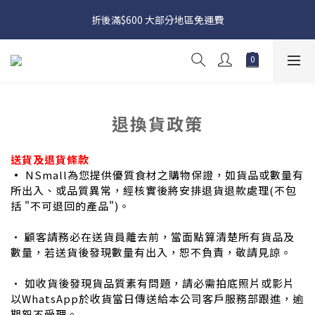
日本接近假期，貨源較不穩定；如想在 8 月 11 日至 8 月 15 日收
折後滿$600 大部分地區免運費
貨，請務必於 8 月 10 日前落單
日本接近假期，貨源較不穩定；如想在 8 月 11 日至 8 月 15 日收
貨，請務必於 8 月 10 日前落單
退換貨政策
送貨及退貨條款
•
NSmall為您提供優質食材之購物保證，如貨品或數量有
所出入、或品質異常，經核實後將安排退貨退款處理(不包
括 "不可退回的產品")。
• 顧客請務必在送貨員離去前，當面點算清楚所有貨品及
數量，若送貨後發現數量有出入，恕不負責，敬請見諒。
• 如收貨後發現貨品質素有問題，請必需拍底照片或影片
以WhatsApp於收貨當日傳送給本公司客戶服務部跟進，逾
期恕不受理。