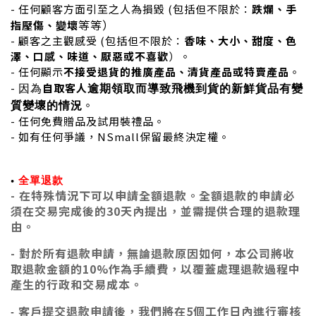
- 任何顧客方面引至之人為損毀 (包括但不限於：
跌爛、手
等等）
指壓傷、變壞
- 顧客之主觀感受 (包括但不限於：
香味、大小、甜度、色
澤、口感、味道、厭惡或不喜歡
）。
- 任何顯示
不接受退貨的推廣產品、清貨產品或特賣產品
。
-
自取客人
因為
逾期領取而導致飛機到貨的新鮮貨品有變
。
質變壞的情況
- 任何免費贈品及試用裝禮品。
- 如有任何爭議，NSmall保留最終決定權。
•
全單退款
- 在特殊情況下可以申請全額退款。全額退款的申請必
須在交易完成後的30天內提出，並需提供合理的退款理
由。
- 對於所有退款申請，無論退款原因如何，本公司將收
取退款金額的10%作為手續費，以覆蓋處理退款過程中
產生的行政和交易成本。
客戶提交退款申請後，我們將在5個工作日內進行審核
-