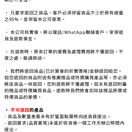
• 凡要求退回之貨品，客戶必須保留貨品不少於原有總量
之95%，並保留本公司發票。
• 本公司核實後，將以電話/WhatApp聯絡客戶，安排退
貨及退款事宜。
• 在退款時，原來訂單的運費及處理費用將不獲退回，不
便之處，敬請原諒。
• 我們將退回貨品(已計算後的折實價格)金額退回給您。
如您退回的貨品附送有推廣贈品或特價購買產品等，亦必須
將該貨品一併退回，否則退款將不獲處理。如未有退回附屬
的贈品或特價購買貨品，退款時我們將會扣除該贈品原價或
特價貨品的差價。
•
不可退回
的產品
-
貨品及數量差異未有於當面點算時向送貨員提出。
- 退回要求(品質異常)未能於收貨後一個工作天辦公時間內
提出。