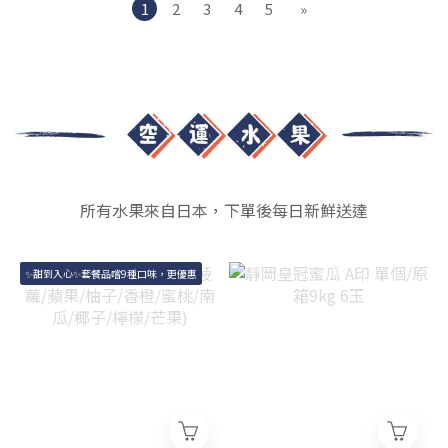
1
2
3
4
5
»
所有水果來自日本，下單後每日新鮮送達
✨甜到入心✨套餐品嚐9種口味，更優惠