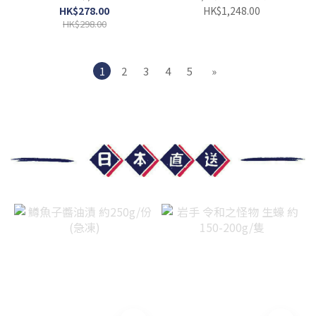
骨）
HK$278.00
HK$1,248.00
HK$298.00
1
2
3
4
5
»