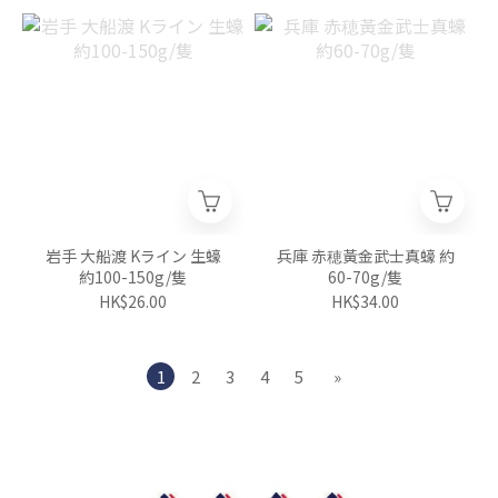
岩手 大船渡 Kライン 生蠔
兵庫 赤穂黃金武士真蠔 約
約100-150g/隻
60-70g/隻
HK$26.00
HK$34.00
1
2
3
4
5
»