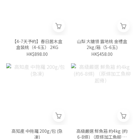
【4-7天予約】春日居木盒
山梨 大糖領 露地桃 金禮盒
盒裝桃（4-6玉） 2KG
2kg/箱（5-6玉)
HK$898.00
HK$458.00
高知產 中拖羅 200g/包 (急
高級嚴選 鮮魚箱 約4kg (約
凍)
6-8條) （原條加工魚柳 起