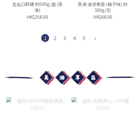
生左口群邊 約500g/盒 (急
急凍 油甘魚蓉 (柚子味) 約
凍)
300g/包
HK$258.00
HK$68.00
1
2
3
4
5
»