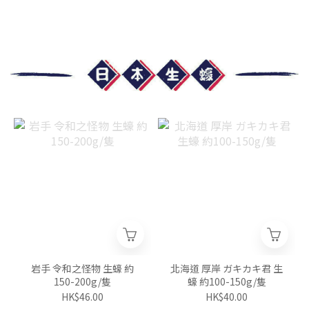
岩手 令和之怪物 生蠔 約
北海道 厚岸 ガキカキ君 生
150-200g/隻
蠔 約100-150g/隻
HK$46.00
HK$40.00