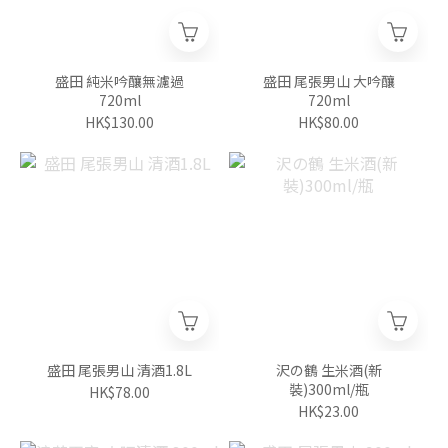
盛田 純米吟釀無濾過
盛田 尾張男山 大吟釀
720ml
720ml
HK$130.00
HK$80.00
盛田 尾張男山 清酒1.8L
沢の鶴 生米酒(新
裝)300ml/瓶
HK$78.00
HK$23.00