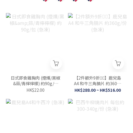
日式即食雞胸肉 (煙燻/黑椒
【2件額外9折👍🏻】鹿兒島
&蒜/青檸檸檬) 約90g/包
A4 和牛三角腩片 約360g/
(急凍)
份 (急凍)
HK$22.00
HK$288.00 ~ HK$516.00