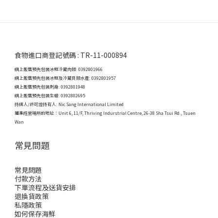
食物進口商登記號碼 : TR-11-000894
網上販售預先包裝冰鮮冷藏肉類: 0392801966
網上販售預先包裝冰鮮及冷藏貝類水產: 0392801957
網上販售預先包裝刺身: 0392801948
網上販售預先包裝生蠔: 0392802695
持牌人/許可證持有人: Nic Sang International Limited
獲準經營場所的地址：
Unit 6, 11/F, Thriving Indurstrial Centre, 26-38 Sha Tsui Rd., Tsuen
Wan
常見問題
常見問題
付款方法
下單流程及送貨安排
退換貨政策
私隱政策
如何保存海鮮