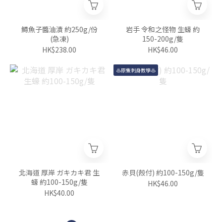
鱒魚子醬油漬 約250g/份
岩手 令和之怪物 生蠔 約
(急凍)
150-200g/隻
HK$238.00
HK$46.00
♨️原隻刺身教學♨️
北海道 厚岸 ガキカキ君 生
赤貝(殼付) 約100-150g/隻
蠔 約100-150g/隻
HK$46.00
HK$40.00