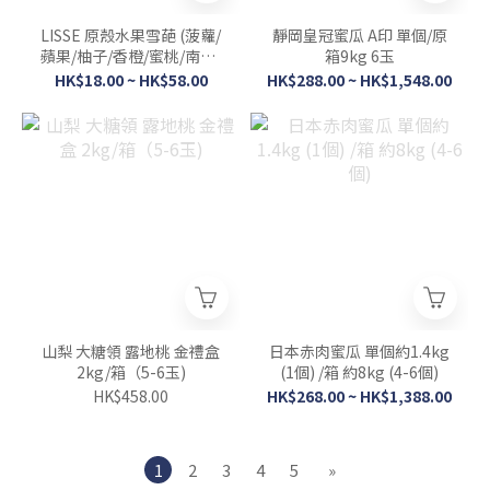
LISSE 原殼水果雪葩 (菠蘿/
靜岡皇冠蜜瓜 A印 單個/原
蘋果/柚子/香橙/蜜桃/南瓜/
箱9kg 6玉
椰子/檸檬/芒果)
HK$18.00 ~ HK$58.00
HK$288.00 ~ HK$1,548.00
山梨 大糖領 露地桃 金禮盒
日本赤肉蜜瓜 單個約1.4kg
2kg/箱（5-6玉)
(1個) /箱 約8kg (4-6個)
HK$458.00
HK$268.00 ~ HK$1,388.00
1
2
3
4
5
»