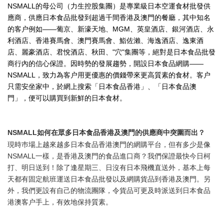
NSMALL的母公司（力生控股集團）是專業級日本空運食材批發供
應商，供應日本食品批發到超過千間香港及澳門的餐廳，其中知名
的客户例如——葡京、新濠天地、MGM、英皇酒店、銀河酒店、永
利酒店、香港賽馬會、澳門賽馬會、鮨佐瀨、海逸酒店、逸東酒
店、麗豪酒店、君悅酒店、秋田、"穴"集團等，絕對是日本食品批發
商行內的信心保證。因時勢的發展趨勢，開設日本食品網購——
NSMALL，致力為客户用更優惠的價錢帶來更高質素的食材。客户
只需安坐家中，於網上搜索「日本食品香港」、「日本食品澳
門」，便可以購買到新鮮的日本食材。
NSMALL如何在眾多日本食品香港及澳門的供應商中突圍而出？
現時巿場上越來越多日本食品香港澳門的網購平台，但有多少是像
NSMALL一樣，是香港及澳門的食品進口商？我們保證最快今日柯
打、明日送到！除了逢星期三、日沒有日本飛機直送外，基本上每
天都有固定航班運送日本食品批發以及網購貨品到香港及澳門。另
外，我們更設有自己的物流團隊，令貨品可更及時派送到日本食品
港澳客户手上，有效地保持質素。