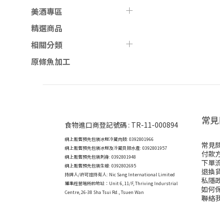
美酒專區
精選商品
相關分類
原條魚加工
常見
食物進口商登記號碼 : TR-11-000894
網上販售預先包裝冰鮮冷藏肉類: 0392801966
常見
網上販售預先包裝冰鮮及冷藏貝類水產: 0392801957
付款
網上販售預先包裝刺身: 0392801948
下單
網上販售預先包裝生蠔: 0392802695
退換
持牌人/許可證持有人: Nic Sang International Limited
私隱
獲準經營場所的地址：
Unit 6, 11/F, Thriving Indurstrial
如何
Centre, 26-38 Sha Tsui Rd., Tsuen Wan
聯絡