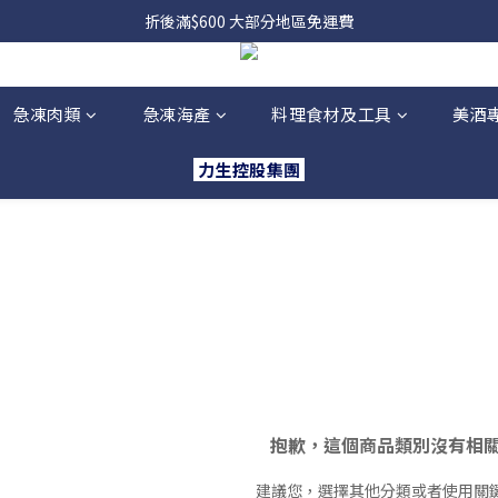
，貨源較不穩定；如想在 8 月 11 日至 8 月 15 日收貨，請務必於 8 月 
折後滿$600 大部分地區免運費
，貨源較不穩定；如想在 8 月 11 日至 8 月 15 日收貨，請務必於 8 月 
急凍肉類
急凍海產
料理食材及工具
美酒
力生控股集團
抱歉，這個商品類別沒有相
建議您，選擇其他分類或者使用關