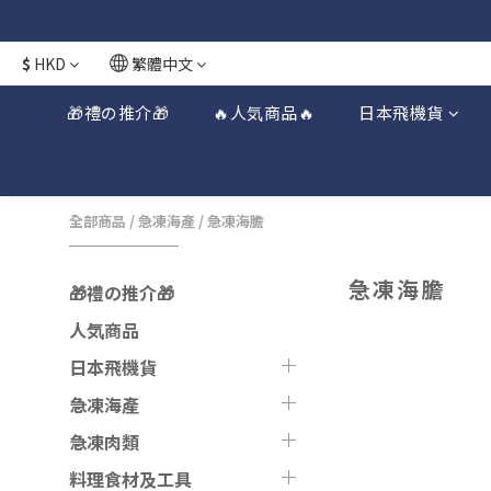
日本接近假期
日本接近假期
$
HKD
繁體中文
🎁禮の推介🎁
🔥人気商品🔥
日本飛機貨
全部商品
/
急凍海產
/
急凍海膽
急凍海膽
🎁禮の推介🎁
人気商品
日本飛機貨
急凍海產
急凍肉類
料理食材及工具