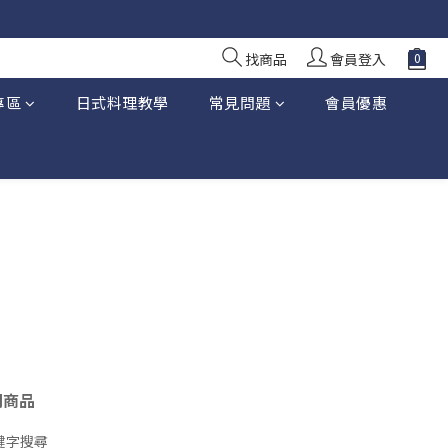
10 日前落單
10 日前落單
找商品
會員登入
專區
日式料理教學
常見問題
會員優惠
關商品
鍵字搜尋