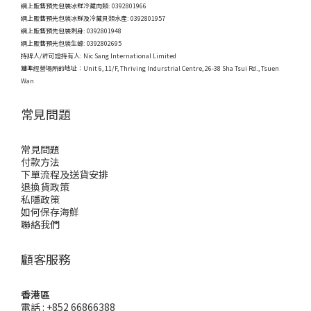
網上販售預先包裝冰鮮冷藏肉類: 0392801966
網上販售預先包裝冰鮮及冷藏貝類水產: 0392801957
網上販售預先包裝刺身: 0392801948
網上販售預先包裝生蠔: 0392802695
持牌人/許可證持有人: Nic Sang International Limited
獲準經營場所的地址：
Unit 6, 11/F, Thriving Indurstrial Centre, 26-38 Sha Tsui Rd., Tsuen
Wan
常見問題
常見問題
付款方法
下單流程及送貨安排
退換貨政策
私隱政策
如何保存海鮮
聯絡我們
顧客服務
香港區
電話 : +852 66866388