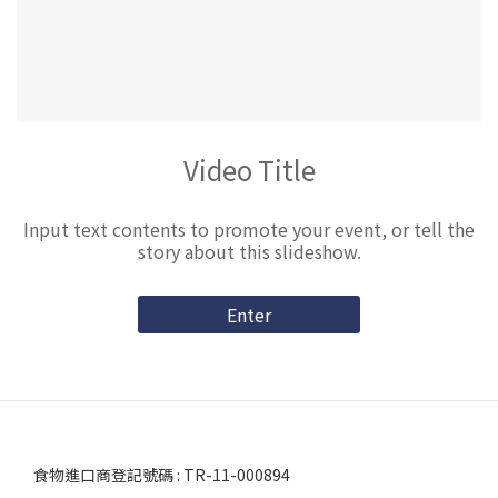
Video Title
Input text contents to promote your event, or tell the
story about this slideshow.
Enter
食物進口商登記號碼 : TR-11-000894