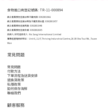
食物進口商登記號碼 : TR-11-000894
網上販售預先包裝冰鮮冷藏肉類: 0392801966
網上販售預先包裝冰鮮及冷藏貝類水產: 0392801957
網上販售預先包裝刺身: 0392801948
網上販售預先包裝生蠔: 0392802695
持牌人/許可證持有人: Nic Sang International Limited
獲準經營場所的地址：
Unit 6, 11/F, Thriving Indurstrial Centre, 26-38 Sha Tsui Rd., Tsuen
Wan
常見問題
常見問題
付款方法
下單流程及送貨安排
退換貨政策
私隱政策
如何保存海鮮
聯絡我們
顧客服務