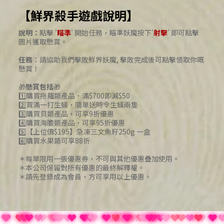
【鮮界殺手遊戲說明】
說明：
點擊 '
瞄準
' 開始任務，瞄準妖魔按下'
射擊
' 即可點擊
圖片獲取懸賞。
任務
：請協助我們擊敗鮮界妖魔, 擊敗完成後可點擊領取你嘅
懸賞！
🎁
懸賞包括
🎁
1️⃣購買拖羅類產品，滿$700即減$50
2️⃣買滿一打生蠔，隨單送時令生蠔兩隻
3️⃣購買貝類產品，可享9折優惠
4️⃣購買海膽類產品，可享95折優惠
5️⃣【上位價$195】急凍三文魚籽250g 一盒
6️⃣購買水果類可享88折
＊每單限用一張優惠券，不可與其他優惠疊加使用。
＊本公司保留對所有優惠的最終解釋權。
＊請先登錄成為會員，方可享用以上優惠。