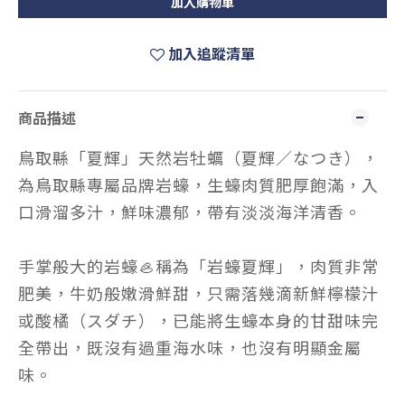
加入購物車
加入追蹤清單
商品描述
鳥取縣「夏輝」天然岩牡蠣（夏輝／なつき），
為鳥取縣專屬品牌岩蠔，生蠔肉質肥厚飽滿，入
口滑溜多汁，鮮味濃郁，帶有淡淡海洋清香。
手掌般大的岩蠔🦪稱為「岩蠔夏輝」，肉質非常
肥美，牛奶般嫩滑鮮甜，只需落幾滴新鮮檸檬汁
或酸橘（スダチ），已能將生蠔本身的甘甜味完
全帶出，既沒有過重海水味，也沒有明顯金屬
味。