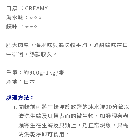
口感 ：CREAMY
海水味：⭐⭐⭐
蠔味 ：⭐⭐⭐
肥大肉厚，海水味與蠔味較平均，鮮甜蠔味在口
中徘徊，餘韻較久。
重量：約900g-1kg/隻
產地：日本
處理方法：
開蠔前可將生蠔浸於放鹽的冰水浸20分鐘以
清洗生蠔及貝類表面的微生物，如發現有蟲
類寄生在生蠔及貝類上，乃正常現象，只需
清洗乾淨即可食用。