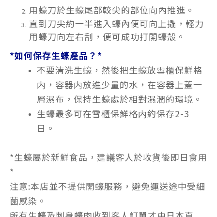
用蠔刀於生蠔尾部較尖的部位向內推進。
直到刀尖約一半進入蠔內便可向上撬，輕力
用蠔刀向左右刮，便可成功打開蠔殼。
*如何保存生蠔產品？*
不要清洗生蠔，然後把生蠔放雪櫃保鮮格
内，容器内放進少量的水，在容器上蓋一
層濕布，保持生蠔處於相對濕潤的環境。
生蠔最多可在雪櫃保鮮格内約保存2-3
日。
*生蠔屬於新鮮食品，建議客人於收貨後即日食用
*
注意:本店並不提供開蠔服務，避免運送途中受細
菌感染。
所有生蠔及刺身蠔肉收到客人訂單才由日本直