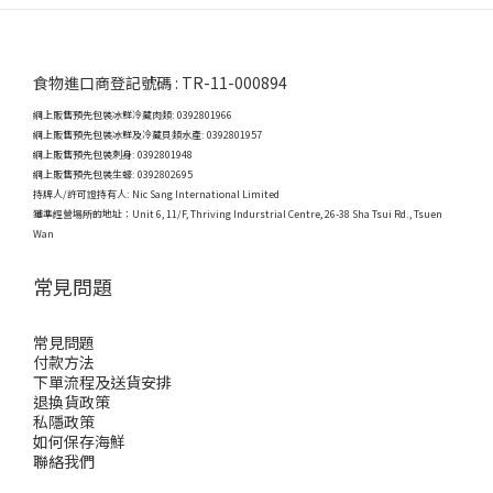
食物進口商登記號碼 : TR-11-000894
網上販售預先包裝冰鮮冷藏肉類: 0392801966
網上販售預先包裝冰鮮及冷藏貝類水產: 0392801957
網上販售預先包裝刺身: 0392801948
網上販售預先包裝生蠔: 0392802695
持牌人/許可證持有人: Nic Sang International Limited
獲準經營場所的地址：
Unit 6, 11/F, Thriving Indurstrial Centre, 26-38 Sha Tsui Rd., Tsuen
Wan
常見問題
常見問題
付款方法
下單流程及送貨安排
退換貨政策
私隱政策
如何保存海鮮
聯絡我們