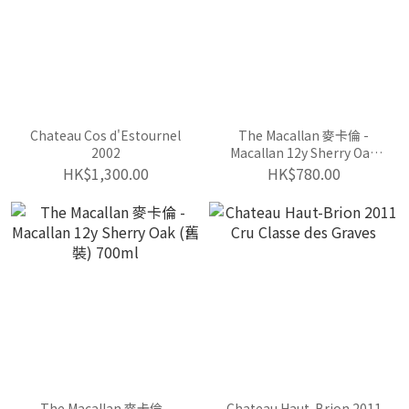
Chateau Cos d'Estournel
The Macallan 麥卡倫 -
2002
Macallan 12y Sherry Oak
(新裝) 700ml
HK$1,300.00
HK$780.00
The Macallan 麥卡倫 -
Chateau Haut-Brion 2011