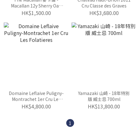
Macallan 12y Sherry Oak
Cru Classe des Graves
(舊裝) 700ml
HK$1,500.00
HK$3,680.00
Domaine Leflaive Puligny-
Yamazaki 山崎 - 18年特別
Montrachet 1er Cru Les
版 威士忌 700ml
Folatieres
HK$4,800.00
HK$13,800.00
1