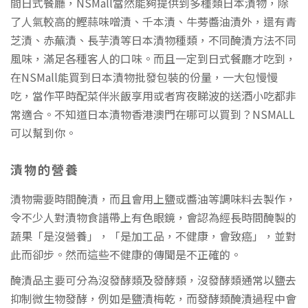
間日式餐廳，NSMall當然能夠提供到多種類日本漬物，除
了人氣較高的鰹蒜味噌漬、千本漬、牛蒡醬油漬外，還有青
芝漬、赤蕪漬、長芋漬等日本漬物種類，不同醃漬方法不同
風味，滿足各種客人的口味。而且一定到日式餐廳才吃到，
在NSMall能買到日本漬物批發包裝的份量，一大包慢慢
吃，當作平時配菜伴米飯享用或者宵夜睇波的送酒小吃都非
常適合。不知道日本漬物香港澳門在哪可以買到？NSMALL
可以幫到你。
漬物的營養
漬物需要時間醃漬，而且會用上鹽或醬油等調味料去製作，
令不少人對漬物食譜帶上有色眼鏡，會認為經長時間醃製的
蔬果「是沒營養」，「是加工品，不健康，會致癌」，並對
此而卻步。然而這些不健康的傳聞是不正確的。
醃漬品主要可分為沒發酵類及發酵類，沒發酵類通常以鹽去
抑制微生物發酵，例如是鹽漬梅乾，而發酵類醃漬過程中會