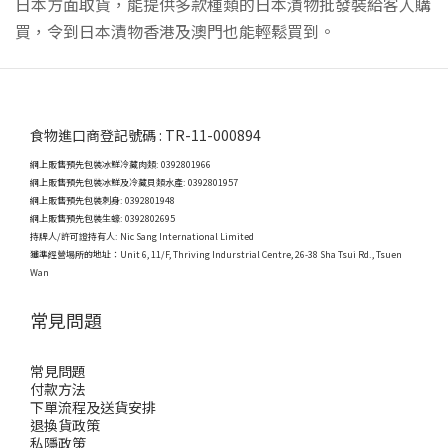
日本方面取貨，能提供多款種類的日本漬物批發裝給客人購
買，令到日本漬物香港及澳門也能輕鬆買到。
食物進口商登記號碼 : TR-11-000894
網上販售預先包裝冰鮮冷藏肉類: 0392801966
網上販售預先包裝冰鮮及冷藏貝類水產: 0392801957
網上販售預先包裝刺身: 0392801948
網上販售預先包裝生蠔: 0392802695
持牌人/許可證持有人: Nic Sang International Limited
獲準經營場所的地址：
Unit 6, 11/F, Thriving Indurstrial Centre, 26-38 Sha Tsui Rd., Tsuen
Wan
常見問題
常見問題
付款方法
下單流程及送貨安排
退換貨政策
私隱政策