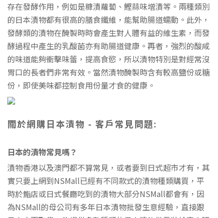
存在發酵作用，例如是糠漬蘿蔔、鰹蒜味增漬等。兩種類別
的日本漬物都有很高的膳食纖維，能幫助腸道蠕動。此外，
發酵類的漬物在醃製時時會產生對人體有益的維生素，而發
酵過程中產生的乳酸菌亦有助腸道健康。再者，強烈的酸咸
的味道能夠衝擊味蕾，提高食慾，所以漬物特別是對經常沒
胃口的長者們非常有效。當然漬物醃製時含有較高鹽份或糖
份，即使美味都控制食用份量才食的健康。
關於網購日本漬物 - 客戶常見問題:
日本的漬物常見嗎？
漬物香港以及澳門都不算常見，或者要到日式超市才有，其
實只要上網到NSMall已經有不同款式的漬物種類購買，平
時於鮨店或日式餐廳吃到的漬物大部分NSMall都會有，因
為NSMall的母公司有多年日本漬物批發生意經驗，直接跟