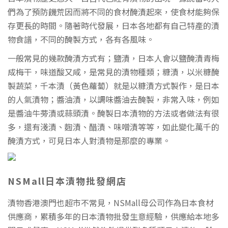
們為了預防饑荒因而將不同的食材醃漬起來，使食材能夠保
存更長的時間。隨著時代發展，日本各地都有自己特產的漬
物食譜，不同的醃製方式，各有各風味。
一般常見的幾款醃漬方式有；鹽漬，日本人會以鹽醃漬青梅
成梅干，味道酸又咸，是常見的漬物種類；糠漬，以米糠醃
製蔬菜，千本漬（黃色蘿蔔）就是以糠漬方式製作，是日本
的人氣漬物；醬油漬，以調味醬油去醃製，非常入味，例如
是醬油牛蒡漬或蒜頭漬。醃製日本漬物的方法或者做法有很
多，還有淺漬、麴漬、醋漬、味噌漬等等，如此變化萬千的
醃漬方式，可見日本人對漬物是那麼的專業。
NSMall日本漬物批發網店
漬物香港澳門也超市不常見，NSMall母公司作為日本食材
供應商，累積多年的日本漬物批發生意經驗，供應給本地多