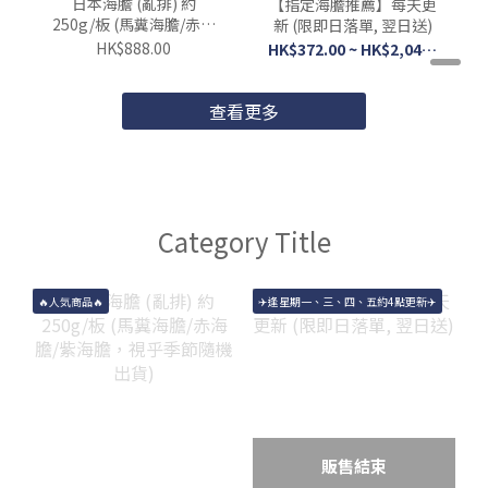
日本海膽 (亂排) 約
【指定海膽推薦】每天更
250g/板 (馬糞海膽/赤海
新 (限即日落單, 翌日送)
膽/紫海膽，視乎季節隨
HK$888.00
HK$372.00 ~ HK$2,044.00
機出貨)
查看更多
Category Title
🔥人気商品🔥
✈️逢星期一、三、四、五約4點更新✈️
販售結束