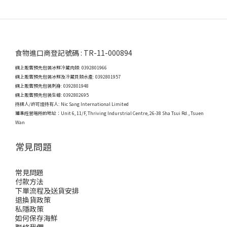
食物進口商登記號碼 : TR-11-000894
網上販售預先包裝冰鮮冷藏肉類: 0392801966
網上販售預先包裝冰鮮及冷藏貝類水產: 0392801957
網上販售預先包裝刺身: 0392801948
網上販售預先包裝生蠔: 0392802695
持牌人/許可證持有人: Nic Sang International Limited
獲準經營場所的地址：
Unit 6, 11/F, Thriving Indurstrial Centre, 26-38 Sha Tsui Rd., Tsuen
Wan
常見問題
常見問題
付款方法
下單流程及送貨安排
退換貨政策
私隱政策
如何保存海鮮