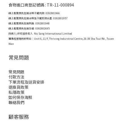
食物進口商登記號碼 : TR-11-000894
網上販售預先包裝冰鮮冷藏肉類: 0392801966
網上販售預先包裝冰鮮及冷藏貝類水產: 0392801957
網上販售預先包裝刺身: 0392801948
網上販售預先包裝生蠔: 0392802695
持牌人/許可證持有人: Nic Sang International Limited
獲準經營場所的地址：
Unit 6, 11/F, Thriving Indurstrial Centre, 26-38 Sha Tsui Rd., Tsuen
Wan
常見問題
常見問題
付款方法
下單流程及送貨安排
退換貨政策
私隱政策
如何保存海鮮
聯絡我們
顧客服務