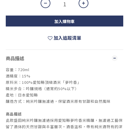
加入購物車
加入追蹤清單
商品描述
容量：720ml
酒精度：15%
原料米：100%愛知縣頂級酒米「夢吟香」
精米步合：吟釀規格（通常約50%以下）
產地：日本愛知縣
釀造方式：純米吟釀無濾過，保留酒米原有甘甜和自然風味
商品描述
此款盛田純米吟釀無濾過採用愛知縣夢吟香米精釀，無濾過工藝保
留了酒体的天然甘甜與丰富層次。酒香溫和，帶有純米酒特有的深