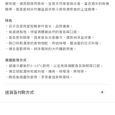
邃味道，酒質醇厚而柔和，呈現天然果香與米香。富含酒米的鮮美
精華，是喜愛純米吟釀且追求原汁原味酒質者的上佳選擇。
特色
・百分百使用愛知縣夢吟香米，品質優異。
・無濾過製造，保留酒體最自然的香氣與口感。
・香氣柔和醇厚，具果香及米香層次，酒質純淨且深邃。
・與口味較濃厚的食物相配，例如味噌、醬油重的日式料理。
・適合喜歡原味、純淨風味的大吟釀飲用者。
建議飲用方式
・建議冷藏後於5~10°C飲用，以呈現其細膩香氣與醇厚口感。
・適合搭配濃味和風料理、燒烤、味噌湯、煮物等。
・開瓶後請盡快飲用，享受最佳新鮮風味。
送貨及付款方式