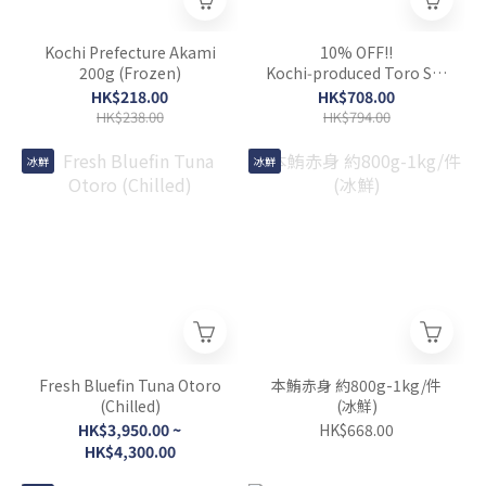
Kochi Prefecture Akami
10% OFF!!
200g (Frozen)
Kochi‑produced Toro Set
(Large + Medium +
HK$218.00
HK$708.00
Akami) – Total 600g
HK$238.00
HK$794.00
冰鮮
冰鮮
Fresh Bluefin Tuna Otoro
本鮪赤身 約800g-1kg/件
(Chilled)
(冰鮮)
HK$3,950.00 ~
HK$668.00
HK$4,300.00