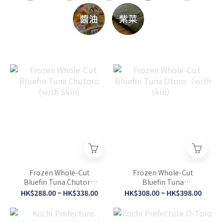
Frozen Whole-Cut
Frozen Whole-Cut
Bluefin Tuna Chutoro
Bluefin Tuna
(with Skin)
Otoro（with skin）
HK$288.00 ~ HK$338.00
HK$308.00 ~ HK$398.00