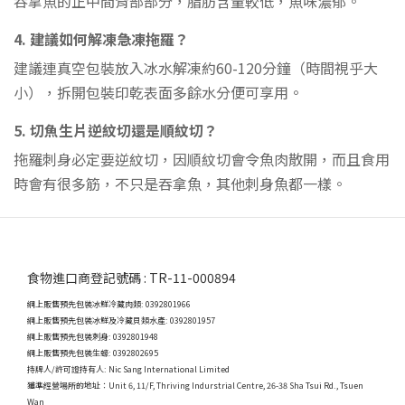
吞拿魚的正中間背部部分，脂肪含量較低，魚味濃郁。
4. 建議如何解凍急凍拖羅？
建議連真空包裝放入冰水解凍約60-120分鐘（時間視乎大
小），拆開包裝印乾表面多餘水分便可享用。
5. 切魚生片逆紋切還是順紋切？
拖羅刺身必定要逆紋切，因順紋切會令魚肉散開，而且食用
時會有很多筋，不只是吞拿魚，其他刺身魚都一樣。
食物進口商登記號碼 : TR-11-000894
網上販售預先包裝冰鮮冷藏肉類: 0392801966
網上販售預先包裝冰鮮及冷藏貝類水產: 0392801957
網上販售預先包裝刺身: 0392801948
網上販售預先包裝生蠔: 0392802695
持牌人/許可證持有人: Nic Sang International Limited
獲準經營場所的地址：
Unit 6, 11/F, Thriving Indurstrial Centre, 26-38 Sha Tsui Rd., Tsuen
Wan