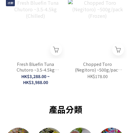
冰鮮
Fresh Bluefin Tuna
Chopped Toro
Chutoro ~3.5-4.5kg
(Negitoro) ~500g/pack
(Chilled)
(Frozen)
HK$3,288.00 ~
HK$178.00
HK$3,988.00
產品分類