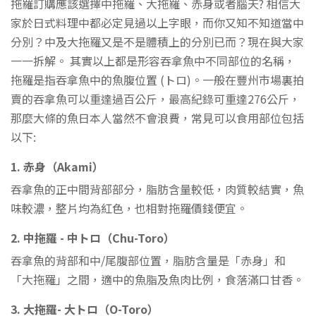
拖羅訂購應該選擇中拖羅、大拖羅、赤身或者腦天? 相信大
家於日式料理中都必定見過以上字眼，而你又知不知道當中
分別？中及大拖羅又是不是體積上的分別已而？現在與大家
一一拆解。 其實以上都是形容吞拿魚中不同部位的名稱，
拖羅是指吞拿魚中的魚腹位置 (トロ)。一般在豐州市場裏拍
賣的吞拿魚可以重達過百公斤，最高紀錄可重達276公斤，
那麼大條的魚日本人當然不會浪費，常見可以食用部位包括
以下:
1. 赤身（Akami）
吞拿魚的正中間背部部分，脂肪含量較低，肉質較結實，魚
味較濃，整片均為紅色，也相對拖羅價錢便宜。
2. 中拖羅 - 中トロ（Chu-Toro）
吞拿魚的背部和中/尾腹部位置，脂肪含量是「赤身」和
「大拖羅」之間，適中的魚脂及魚肉比例，食落滿口甘香。
3. 大拖羅- 大トロ（O-Toro）