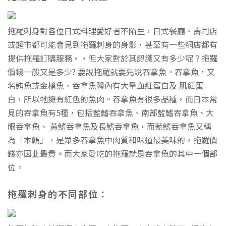
拖羅刺身對各位日式料理愛好者不陌生，日式餐廳、壽司店
或超市都可能會見到拖羅刺身的身影，甚至有一些網店都有
提供拖羅訂購服務，，但大家對於其認識又有多少呢？拖羅
價錢一般又是多少? 要說拖羅就要先說吞拿魚。吞拿魚，又
名鮪魚或金槍魚，吞拿魚體內有大量血紅蛋白及 肌紅蛋
白，所以牠擁有紅色的魚肉。吞拿魚有很多品種，而日本常
見的吞拿魚有5種，包括藍鰭吞拿魚、南部藍鰭吞拿魚、大
眼吞拿魚、 黃鰭吞拿魚及長鰭吞拿魚，而藍鰭吞拿魚又稱
為「本鮪」，是眾多吞拿魚中肉質和味道最美味的，拖羅價
錢亦因此最貴。而大家愛吃的拖羅就是吞拿魚的其中一個部
位。
拖羅刺身的不同部位：