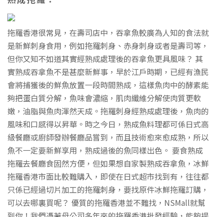
拖羅香港很常見，在壽司店中，吞拿魚較廣為人知的食法就
是新鮮刺身食用，例如拖羅刺身、赤身刺身或者是壽司等，
但你又知不如道其實經熟成處理後的吞拿魚更具風味？ 其
實熟成吞拿魚不是甚麼新鮮事，早於江戶時期，已經有漁民
會將捕獲後的鮮魚放置一段時間熟成，這樣魚肉中的酵素能
夠把蛋白質分解，魚味會濃縮，肌肉纖維分解使肉質更軟
嫩，油脂與魚肉渾然天成。拖羅刺身經熟成處理後，魚肉的
風味和口感得以昇華。時之今日，熟成魚料理都可係日式高
級餐廳或廚師發辦餐廳品嘗到，而且技術愈來愈成熟，所以
魚不一定要新鮮享用，熟成過後的魚同樣出色。 要食熟成
拖羅去餐廳食固然方便，但如果想自家製熟成吞拿魚，冰鮮
拖羅香港市面比較難購入，即使在日式超市找到有，往往都
只係已經過切片加工的拖羅刺身，要找原件冰鮮拖羅訂購，
可以去哪裏買呢？ 優質的拖羅香港並不難找，NSMall就幫
到你！我們憑著母公司多年來的拖羅香港批發經驗，能夠提