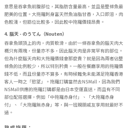
意思是吞拿魚前腹部位，其脂肪含量最高，並且是整條魚最
肥美的位置。大拖羅刺身富天然魚油脂甘香，入口即溶，肉
色較淺，但筋位比較多，因此較中拖羅價錢昂貴。
4. 腦天 - のうてん（Nouten）
吞拿魚頭頂上的肉，肉質軟滑，由於一條吞拿魚的腦天肉大
概只有兩塊，份量亦不多，因此腦天肉是非常罕有的部位。
但為什麼腦天肉和大拖羅價錢會那麼貴？就是因為兩者佔整
條魚的比例較少，所以特別矜貴。一般在餐廳享用的拖羅價
錢不低，而且份量亦不算多，有時候難免未能滿足拖羅香港
客人一時之「慾望」。拖羅訂購當然去NSMall，因為我們
NSMall供應的拖羅訂購都是由日本空運直送，而且有不同
部位配搭選擇，例如「中拖羅赤身付」、「大拖羅赤身
付」、「大拖羅無赤身」等，與一班親朋戚友享用就最好不
過。
熟成拖羅：