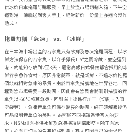
供冰鮮日本拖羅訂購服務，早上於漁市場切割入箱，下午空
運到港，傍晚送到客人手上，絕對新鮮，份量上亦適合製作
熟成。
拖羅訂購「急凍」 vs. 「冰鮮」
在日本漁市場出產的吞拿魚只有冰鮮及急凍拖羅兩種。以冰
鮮方法保存的吞拿魚，以介乎攝氏1-5°之間冷藏，並空運到
港，約能夠存放到2至3天，通常高級日式餐廳都會採用的冰
鮮吞拿魚作食材，原因非常簡單，就是新鮮，不過冰鮮拖羅
價錢就相對急凍的昂貴。由於吞拿魚捕獲地在世界各地，回
程到漁市場需要一段時間，因此會有漁民會將剛剛捕獲的吞
拿魚以-60°C將其急凍，回到岸上後進行加工（切割、入直
空袋等），急凍吞拿魚可保存較長的時間，經正確解凍後仍
可品嚐到吞拿魚的美味。 為照顧不同拖羅香港客人的要
求，NSMall有提供冰鮮及急凍拖羅網購服務。除了有冰
鮮，亦有已切片的急凍拖羅刺身，客人可因自己的需求選