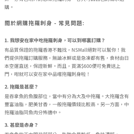
購。
關於網購拖羅刺身 - 常見問題:
1. 我想安在家中吃拖羅刺身，可以到哪裏訂購？
有品質保證的拖羅香港不難找，NSMall絕對可以幫你！我
們提供拖羅訂購服務，無論冰鮮或是急凍都有售，食材由日
本空運直送，保證新鮮。而且，買滿$600便可免費送上
門，咁就可以安在家中品嚐拖羅刺身啦！
2. 拖羅是甚麼？
是吞拿魚的魚腹部位，當中有分為大及中拖羅。大拖羅含有
豐富油脂，肥美甘香，一般拖羅價錢比較高。另一方面，中
拖羅油脂同魚肉分怖適中。
3. 甚麼是赤身？